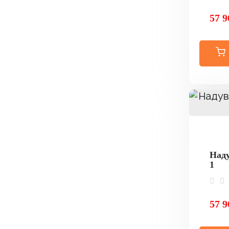
57 9
Наду
1
57 9