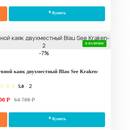
Купить
В НАЛИЧИИ
-7%
вной каяк двухместный Blau See Kraken-
· 2
5.0
00 Р
64 700 Р
Купить