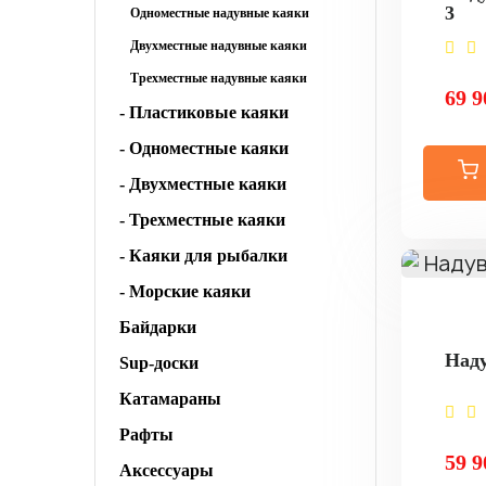
3
Одноместные надувные каяки
Двухместные надувные каяки
Трехместные надувные каяки
69 9
- Пластиковые каяки
- Одноместные каяки
- Двухместные каяки
- Трехместные каяки
- Каяки для рыбалки
- Морские каяки
Байдарки
Наду
Sup-доски
Катамараны
Рафты
59 9
Аксессуары