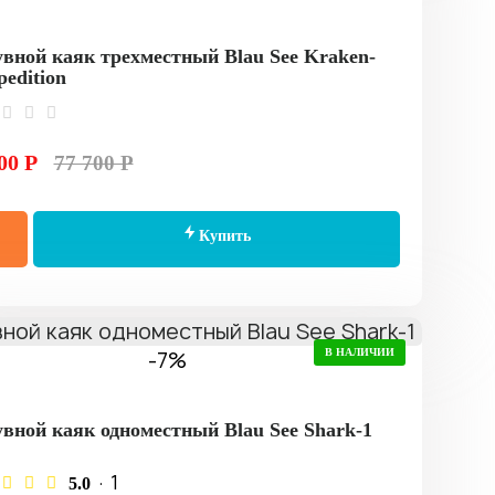
вной каяк трехместный Blau See Kraken-
pedition
00 Р
77 700 Р
Купить
-7%
В НАЛИЧИИ
вной каяк одноместный Blau See Shark-1
· 1
5.0