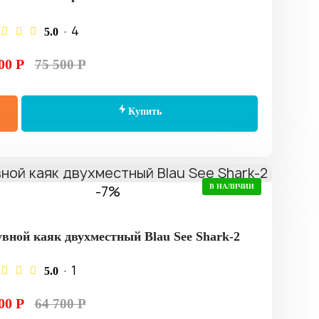
· 4
5.0
00 Р
75 500 Р
Купить
-7%
В НАЛИЧИИ
вной каяк двухместный Blau See Shark-2
· 1
5.0
00 Р
64 700 Р