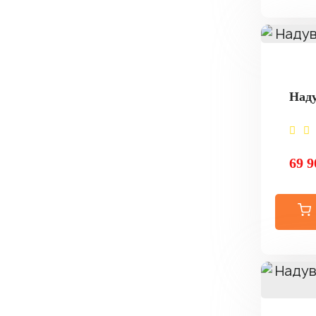
Наду
69 9