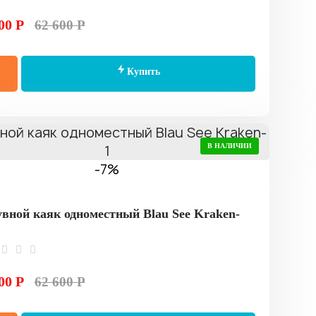
00 Р
62 600 Р
Купить
В НАЛИЧИИ
-7%
вной каяк одноместный Blau See Kraken-
00 Р
62 600 Р