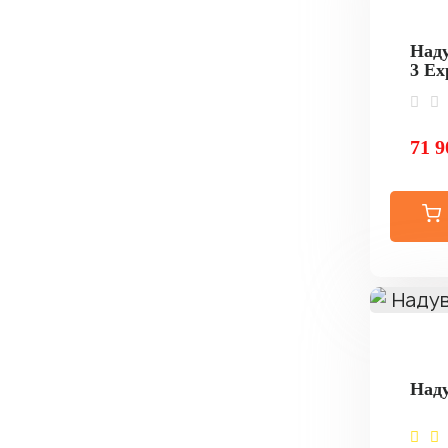
Наду
3 Ex
71 9
Наду