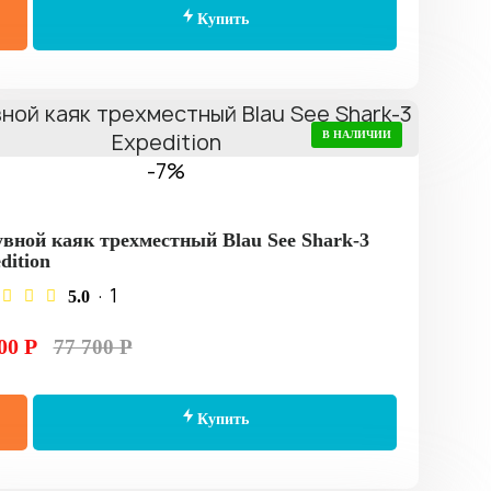
Купить
В НАЛИЧИИ
-7%
вной каяк трехместный Blau See Shark-3
dition
· 1
5.0
00 Р
77 700 Р
Купить