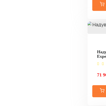
Наду
Expe
71 9