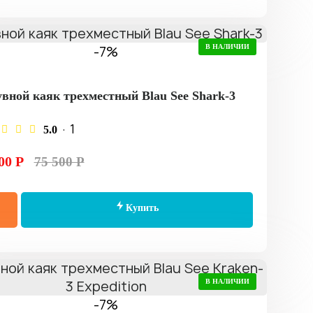
-7%
В НАЛИЧИИ
вной каяк трехместный Blau See Shark-3
· 1
5.0
00 Р
75 500 Р
Купить
В НАЛИЧИИ
-7%