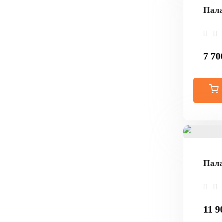
Пала
7 70
Пала
11 9