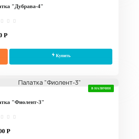
тка "Дубрава-4"
0 Р
Купить
В НАЛИЧИИ
тка "Фиолент-3"
00 Р