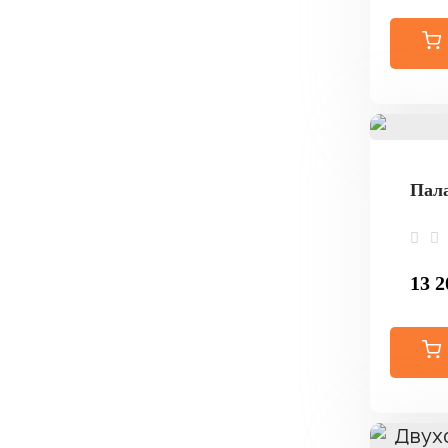
Пала
13 2