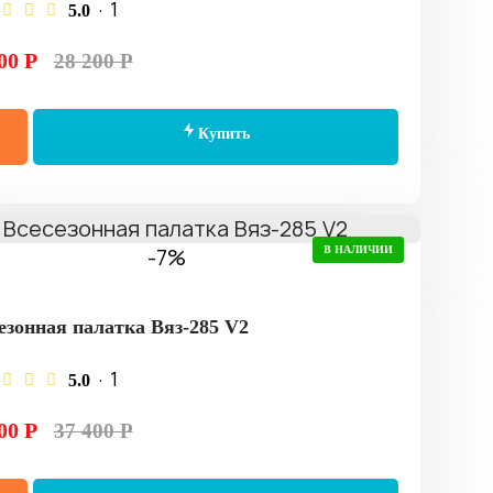
· 1
5.0
00 Р
28 200 Р
Купить
-7%
В НАЛИЧИИ
езонная палатка Вяз-285 V2
· 1
5.0
00 Р
37 400 Р