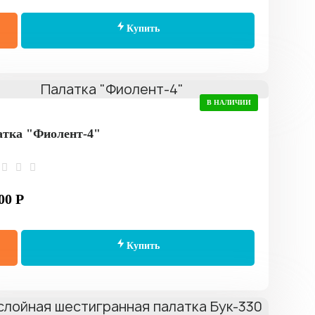
Купить
В НАЛИЧИИ
тка "Фиолент-4"
00 Р
Купить