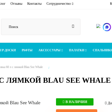
Блог
Отзывы
Контакты
Сотрудничество
К
UP-ДОСКИ
РАФТЫ
АКСЕССУАРЫ
ПАЛАТКИ
СПАЛЬНИК
вка 60 л с лямкой Blau See Whale
 С ЛЯМКОЙ BLAU SEE WHALE
В НАЛИЧИИ
Дос