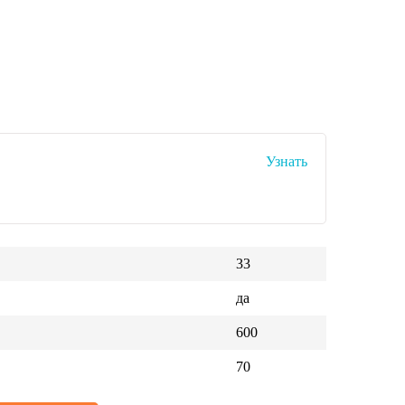
Узнать
33
да
600
70